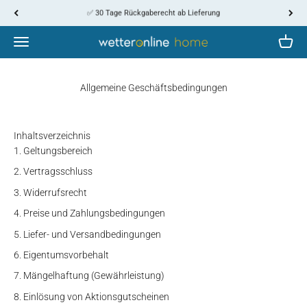
Zum Inhalt springen
↵
↵
↵
↵
Skip to content
Skip to menu
Skip to footer
Open Accessibility Widget
✅ 30 Tage Rückgaberecht ab Lieferung
WetterOnline
Menü
Waren
Allgemeine Geschäftsbedingungen
Inhaltsverzeichnis
Geltungsbereich
Vertragsschluss
Widerrufsrecht
Preise und Zahlungsbedingungen
Liefer- und Versandbedingungen
Eigentumsvorbehalt
Mängelhaftung (Gewährleistung)
Einlösung von Aktionsgutscheinen