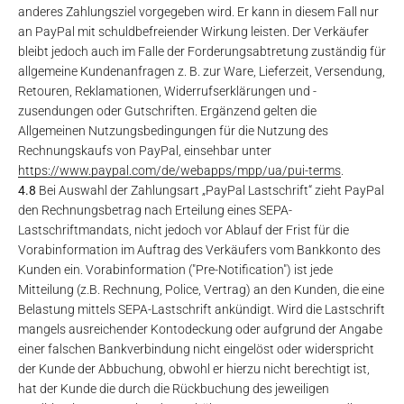
anderes Zahlungsziel vorgegeben wird. Er kann in diesem Fall nur
an PayPal mit schuldbefreiender Wirkung leisten. Der Verkäufer
bleibt jedoch auch im Falle der Forderungsabtretung zuständig für
allgemeine Kundenanfragen z. B. zur Ware, Lieferzeit, Versendung,
Retouren, Reklamationen, Widerrufserklärungen und -
zusendungen oder Gutschriften. Ergänzend gelten die
Allgemeinen Nutzungsbedingungen für die Nutzung des
Rechnungskaufs von PayPal, einsehbar unter
https://www.paypal.com
/de
/webapps
/mpp
/ua
/pui-terms
.
4.8
Bei Auswahl der Zahlungsart „PayPal Lastschrift“ zieht PayPal
den Rechnungsbetrag nach Erteilung eines SEPA-
Lastschriftmandats, nicht jedoch vor Ablauf der Frist für die
Vorabinformation im Auftrag des Verkäufers vom Bankkonto des
Kunden ein. Vorabinformation ("Pre-Notification") ist jede
Mitteilung (z.B. Rechnung, Police, Vertrag) an den Kunden, die eine
Belastung mittels SEPA-Lastschrift ankündigt. Wird die Lastschrift
mangels ausreichender Kontodeckung oder aufgrund der Angabe
einer falschen Bankverbindung nicht eingelöst oder widerspricht
der Kunde der Abbuchung, obwohl er hierzu nicht berechtigt ist,
hat der Kunde die durch die Rückbuchung des jeweiligen