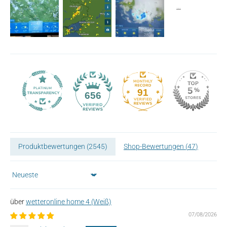
91
656
Produktbewertungen (
2545
)
Shop-Bewertungen (
47
)
Sort by
wetteronline home 4 (Weiß)
07/08/2026