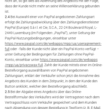
nicht an, so gilt dies als Ablehnung des Angebots mit der Folge,
dass der Kunde nicht mehr an seine Willenserklärung gebunden
ist.
2.4
Bei Auswahl einer von PayPal angebotenen Zahlungsart
erfolgt die Zahlungsabwicklung über den Zahlungsdienstleister
PayPal (Europe) S.à r.l. et Cie, S.C.A., 22-24 Boulevard Royal, L-
2449 Luxemburg (im Folgenden: „PayPal“), unter Geltung der
PayPal-Nutzungsbedingungen, einsehbar unter
https://www.paypal.com
/de
/webapps
/mpp
/ua
/useragreement-
full
oder - falls der Kunde nicht über ein PayPal-Konto verfügt –
unter Geltung der Bedingungen für Zahlungen ohne PayPal-
Konto, einsehbar unter
https://www.paypal.com
/de
/webapps
/mpp
/ua
/privacywax-full
. Zahlt der Kunde mittels einer im Online-
Bestellvorgang auswählbaren von PayPal angebotenen
Zahlungsart, erklärt der Verkäufer schon jetzt die Annahme des
Angebots des Kunden in dem Zeitpunkt, in dem der Kunde den
Button anklickt, welcher den Bestellvorgang abschließt.
2.5
Bei der Abgabe eines Angebots über das Online-
Bestellformular des Verkäufers wird der Vertragstext nach dem
Vertragsschluss vom Verkäufer gespeichert und dem Kunden
nach Absendung von dessen Bestellung in Textform (z. B. E-Mail,