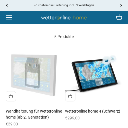
Zum Inhalt springen
↵
↵
↵
↵
Skip to content
Skip to menu
Skip to footer
Open Accessibility Widget
✅ Kostenlose Lieferung in 1–3 Werktagen
WetterOnline
Menü
Waren
5 Produkte
Wandhalterung für wetteronline
wetteronline home 4 (Schwarz)
home (ab 2. Generation)
Angebot
€299,00
Angebot
€39,00