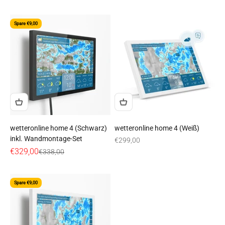
Spare €9,00
wetteronline home 4 (Schwarz)
wetteronline home 4 (Weiß)
inkl. Wandmontage-Set
Angebot
€299,00
Angebot
€329,00
Regulärer Preis
€338,00
Spare €9,00