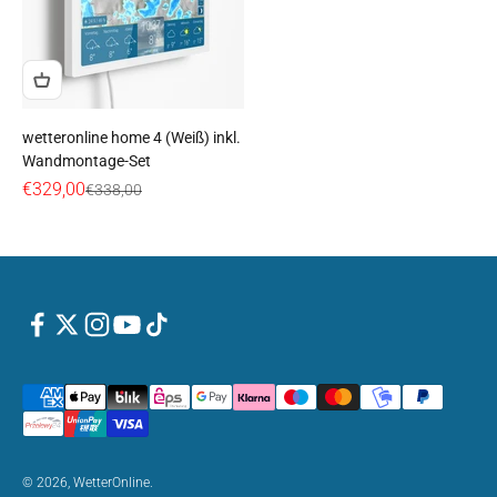
wetteronline home 4 (Weiß) inkl.
Wandmontage-Set
Angebot
€329,00
Regulärer Preis
€338,00
© 2026, WetterOnline.