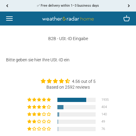
Skip to content
↵
↵
↵
↵
Skip to content
Skip to menu
Skip to footer
Open Accessibility Widget
✅ Free delivery within 1–3 business days
Menu
Cart
WetterOnline
B2B - USt.-ID Eingabe
Bitte geben sie hier Ihre USt.-ID ein
4.56 out of 5
Based on 2592 reviews
1935
404
140
49
76