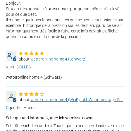
Bonjour,
Station très agréable à utiliser mais prix quand même très elevé
pour ce que c'est.
Il manque quelques fonctionnalités qui me semblent basiques par
exemple l'historique de la pression sur les derniers jours, ce serait
informatiquement très facile à faire, cette info devrait d'afficher
quand on appuie sur l'icone de la pression.
K
wetteronline home 4 (Schwarz)
Karin GÖLLES
wetteronline home 4 (Schwarz)
wetteronline home 4 (Weiß) inkl. Wandmontage-Set
Guenther Haerle
G
Sehr gut und informtaiv, aber ich vermisse etwas
Sehr übersichtlich und mit Touch gut zu bedienen. Leider vermisse