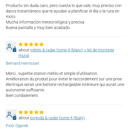
Producto sin duda caro, pero cuesta lo que vale, muy preciso con
datos instantáneos que te ayudan a planificar el día o la ruta en
moto.
Mucha información meteorológica y precisa .
Buena pantalla y muy bien acabado.
B
météo & radar home 4 (blanc) + kit de montage
mural
Bernard Hermouet
Merci , superbe station météo et simple d’utilisation.
Amélioration du produit pour éviter le raccordement sur une prise
électrique serait une batterie rechargeable intérieure qui aurait une
autonomie suffisante.
Bien cordialement.
P
pogoda & radar home 4 (Biały)
Piotr Ogarek