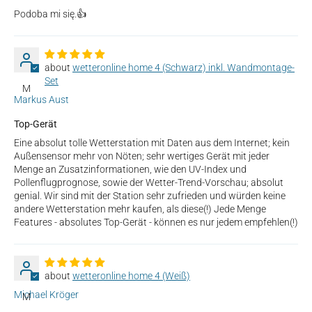
Podoba mi się.👍
wetteronline home 4 (Schwarz) inkl. Wandmontage-
Set
M
Markus Aust
Top-Gerät
Eine absolut tolle Wetterstation mit Daten aus dem Internet; kein
Außensensor mehr von Nöten; sehr wertiges Gerät mit jeder
Menge an Zusatzinformationen, wie den UV-Index und
Pollenflugprognose, sowie der Wetter-Trend-Vorschau; absolut
genial. Wir sind mit der Station sehr zufrieden und würden keine
andere Wetterstation mehr kaufen, als diese(!) Jede Menge
Features - absolutes Top-Gerät - können es nur jedem empfehlen(!)
wetteronline home 4 (Weiß)
Michael Kröger
M