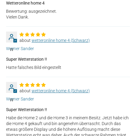
Wetteronline home 4
Bewertung: ausgezeichnet.
Vielen Dank.
wetteronline home 4 (Schwarz)
Werner Sander
W
Super Wetterstation !!
Hatte falsches Bild eingestellt
wetteronline home 4 (Schwarz)
Werner Sander
W
Super Wetterstation !!
Habe die Home 2 und die Home 3 in meinem Besitz. Jetzt habe ich
die Home 4 gekauft und bin angenehm überrascht. Durch das
etwas größere Display und die höhere Auflösung macht diese
Wetterstation echt was daher. Auch der schwarze Rahmen trägt